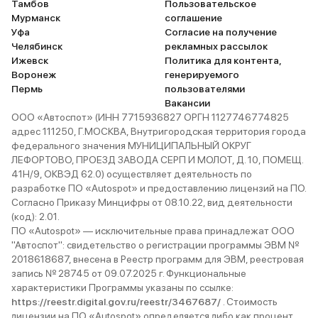
Тамбов
Пользовательское
Мурманск
соглашение
Уфа
Согласие на получение
Челябинск
рекламных рассылок
Ижевск
Политика для контента,
Воронеж
генерируемого
Пермь
пользователями
Вакансии
ООО «Автоспот» (ИНН 7715936827 ОРГН 1127746774825
адрес 111250, Г.МОСКВА, Внутригородская территория города
федерального значения МУНИЦИПАЛЬНЫЙ ОКРУГ
ЛЕФОРТОВО, ПРОЕЗД ЗАВОДА СЕРП И МОЛОТ, Д. 10, ПОМЕЩ.
41Н/9, ОКВЭД 62.0) осуществляет деятельность по
разработке ПО «Autospot» и предоставлению лицензий на ПО.
Согласно Приказу Минцифры от 08.10.22, вид деятельности
(код): 2.01.
ПО «Autospot» — исключительные права принадлежат ООО
"Автоспот": свидетельство о регистрации программы ЭВМ №
2018618687, внесена в Реестр программ для ЭВМ, реестровая
запись № 28745 от 09.07.2025 г. Функциональные
характеристики Программы указаны по ссылке:
https://reestr.digital.gov.ru/reestr/3467687/
. Стоимость
лицензии на ПО «Autospot» определяется либо как процент