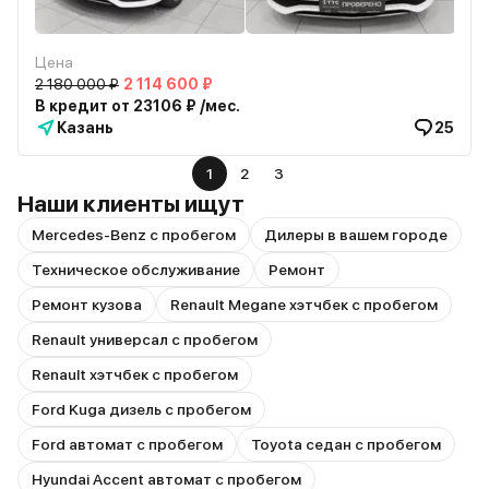
Цена
2 180 000 ₽
2 114 600 ₽
В кредит от 23106 ₽ /мес.
Казань
25
1
2
3
Наши клиенты ищут
Mercedes-Benz с пробегом
Дилеры в вашем городе
Техническое обслуживание
Ремонт
Ремонт кузова
Renault Megane хэтчбек с пробегом
Renault универсал с пробегом
Renault хэтчбек с пробегом
Ford Kuga дизель с пробегом
Ford автомат с пробегом
Toyota седан с пробегом
Hyundai Accent автомат с пробегом