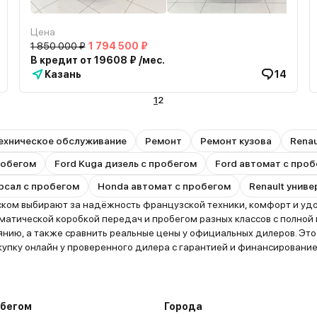
Цена
1 850 000 ₽
1 794 500 ₽
В кредит от 19608 ₽ /мес.
Казань
14
1
2
ехническое обслуживание
Ремонт
Ремонт кузова
Renau
пробегом
Ford Kuga дизель с пробегом
Ford автомат с про
рсал с пробегом
Honda автомат с пробегом
Renault унив
ком выбирают за надёжность французской техники, комфорт и удоб
атической коробкой передач и пробегом разных классов с полной 
оянию, а также сравнить реальные цены у официальных дилеров. Э
упку онлайн у проверенного дилера с гарантией и финансирование
обегом
Города