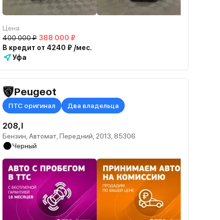
Цена
400 000 ₽
388 000 ₽
В кредит от 4240 ₽ /мес.
Уфа
Peugeot
ПТС оригинал
Два владельца
208, I
Бензин, Автомат, Передний, 2013, 85306
Черный