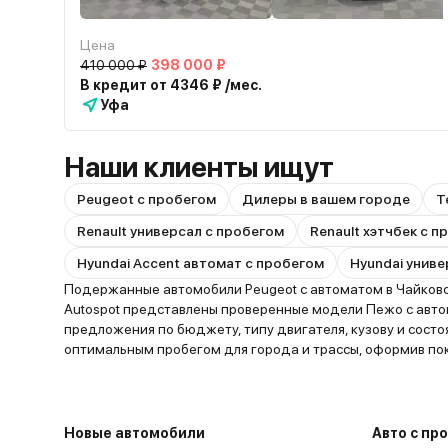
Цена
410 000 ₽
398 000 ₽
В кредит от 4346 ₽ /мес.
Уфа
Наши клиенты ищут
Peugeot с пробегом
Дилеры в вашем городе
Т
Renault универсал с пробегом
Renault хэтчбек с 
Hyundai Accent автомат с пробегом
Hyundai униве
Подержанные автомобили Peugeot с автоматом в Чайковс
Autospot представлены проверенные модели Пежо с автом
предложения по бюджету, типу двигателя, кузову и сост
оптимальным пробегом для города и трассы, оформив пок
Новые автомобили
Авто с пр