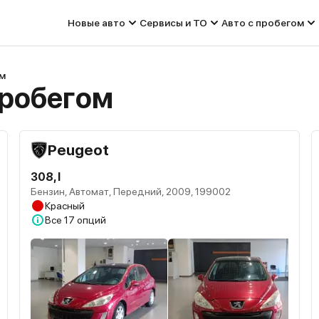
Новые авто
Сервисы и ТО
Авто с пробегом
ом
пробегом
Peugeot
308, I
Бензин, Автомат, Передний, 2009, 199002
Красный
Все
17 опций