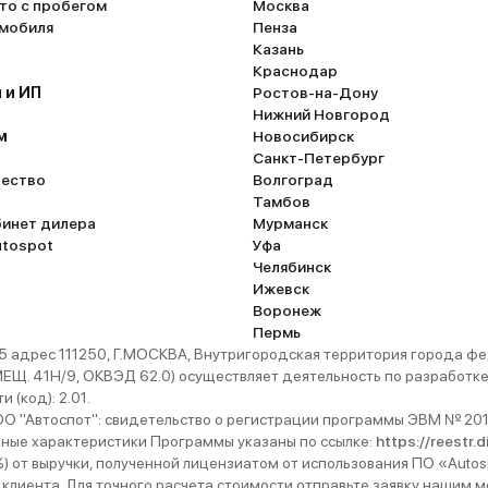
то с пробегом
Москва
омобиля
Пенза
Казань
Краснодар
 и ИП
Ростов-на-Дону
Нижний Новгород
м
Новосибирск
Санкт-Петербург
ество
Волгоград
Тамбов
бинет дилера
Мурманск
utospot
Уфа
Челябинск
Ижевск
Воронеж
Пермь
 адрес 111250, Г.МОСКВА, Внутригородская территория города
. 41Н/9, ОКВЭД 62.0) осуществляет деятельность по разработке 
 (код): 2.01.
 "Автоспот": свидетельство о регистрации программы ЭВМ № 201
ьные характеристики Программы указаны по ссылке:
https://reestr.
%) от выручки, полученной лицензиатом от использования ПО «Autos
 клиента. Для точного расчета стоимости отправьте заявку нашим