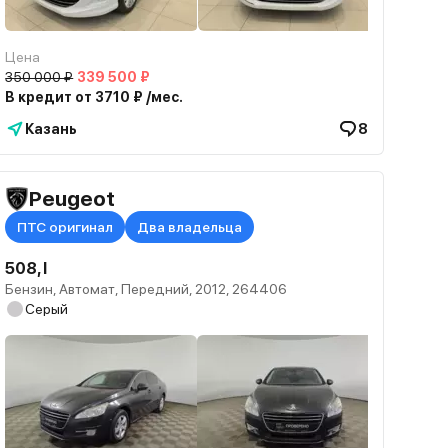
Цена
350 000 ₽
339 500 ₽
В кредит от 3710 ₽ /мес.
Казань
8
Peugeot
ПТС оригинал
Два владельца
508, I
Бензин, Автомат, Передний, 2012, 264406
Серый