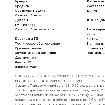
Бренды
Каталог ав
Кредиты
Заказ авт
Сравнения моделей
Выкуп
Отзывы об авто
Дилеры
Юр. лицам
Лучшие авто
Отзывы об автосалонах
Партнёра
О нас
Сервисы и ТО
Сотруднич
Техническое обслуживание
Контакты
Кузовной ремонт
Личный ка
Замена масла и фильтров
YouTube A
Диагностика
Ремонт КПП
Шиномонтаж
ООО «Автоспот» (ИНН 7715936827 ОРГН 1127746774825
ЛЕФОРТОВО, ПРОЕЗД ЗАВОДА СЕРП И МОЛОТ, Д. 10, ПОМЕЩ
Согласно Приказу Минцифры от 08.10.22, вид деятельности
ПО «Autospot» — исключительные права принадлежат ООО
реестровая запись № 28745 от 09.07.2025 г. Функционал
«Autospot» определяется либо как процент (от 2,5% до 3
каждого привлеченного с использованием ПО «Autospot»