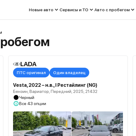
Новые авто
Сервисы и ТО
Авто с пробегом
м
пробегом
LADA
ПТС оригинал
Один владелец
Vesta, 2022 – н.в., I Рестайлинг (NG)
Бензин, Вариатор, Передний, 2025, 21432
Черный
Все
43 опции