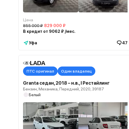
Цена
855 000 ₽
829 000 ₽
В кредит от 9062 ₽ /мес.
Уфа
47
LADA
ПТС оригинал
Один владелец
Granta седан, 2018 – н.в., I Рестайлинг
Бензин, Механика, Передний, 2020, 39187
Белый