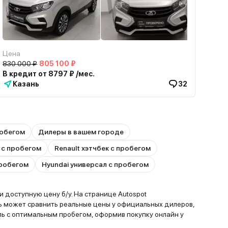
Цена
830 000 ₽
805 100 ₽
В кредит от 8797 ₽ /мес.
Казань
32
робегом
Дилеры в вашем городе
 с пробегом
Renault хэтчбек с пробегом
пробегом
Hyundai универсал с пробегом
 доступную цену б/у. На странице Autospot
ь может сравнить реальные цены у официальных дилеров,
ь с оптимальным пробегом, оформив покупку онлайн у