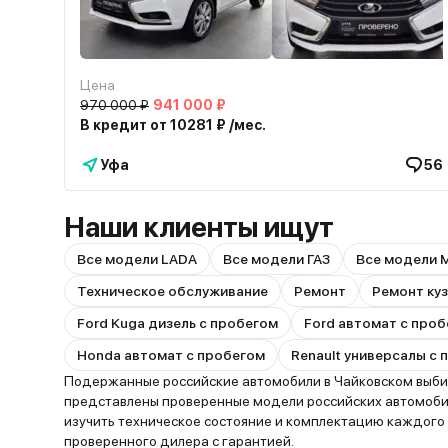
Цена
970 000 ₽
941 000 ₽
В кредит от 10281 ₽ /мес.
Уфа
56
Наши клиенты ищут
Все модели LADA
Все модели ГАЗ
Все модели 
Техническое обслуживание
Ремонт
Ремонт ку
Ford Kuga дизель с пробегом
Ford автомат с про
Honda автомат с пробегом
Renault универсалы с
Подержанные российские автомобили в Чайковском выбира
представлены проверенные модели российских автомобил
изучить техническое состояние и комплектацию каждого
проверенного дилера с гарантией.