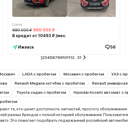
Цена
990 000 ₽
960 000 ₽
В кредит от 10493 ₽ /мес.
Ижевск
56
1
2
3
4
5
6
7
8
9
10
11
12
…
31
Москвич
LADA с пробегом
Москвич с пробегом
УАЗ с п
зова
Renault Megane хэтчбек с пробегом
Renault универсал
бегом
Toyota седан с пробегом
Hyundai Accent автомат с 
 пробегом
ют те, кто ценит доступность запчастей, простоту обслуживания и
ей разных брендов с полной историей обслуживания. Пользовател
 авто. Это помогает подобрать подержанный российский автомобил