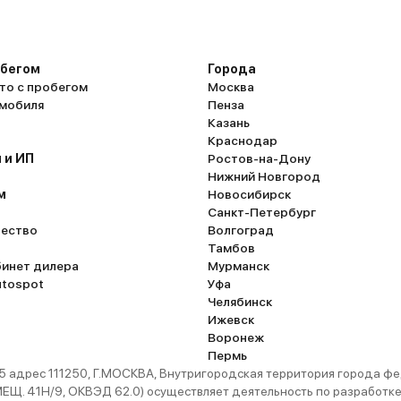
обегом
Города
то с пробегом
Москва
омобиля
Пенза
Казань
Краснодар
 и ИП
Ростов-на-Дону
Нижний Новгород
м
Новосибирск
Санкт-Петербург
ество
Волгоград
Тамбов
бинет дилера
Мурманск
utospot
Уфа
Челябинск
Ижевск
Воронеж
Пермь
 адрес 111250, Г.МОСКВА, Внутригородская территория города
. 41Н/9, ОКВЭД 62.0) осуществляет деятельность по разработке 