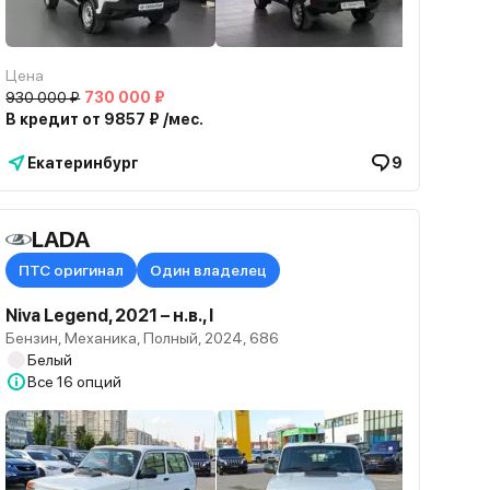
Цена
930 000 ₽
730 000 ₽
В кредит от 9857 ₽ /мес.
Екатеринбург
9
LADA
 наличии
ПТС оригинал
Один владелец
Niva Legend, 2021 – н.в., I
Бензин, Механика, Полный, 2024, 686
Белый
Все
16 опций