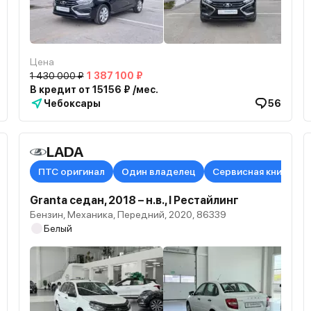
Цена
1 430 000 ₽
1 387 100 ₽
В кредит от 15156 ₽ /мес.
Чебоксары
56
LADA
ПТС оригинал
Один владелец
Сервисная книжка в
Granta седан, 2018 – н.в., I Рестайлинг
Бензин, Механика, Передний, 2020, 86339
Белый