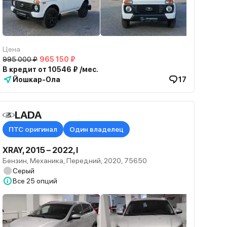
Цена
995 000 ₽
965 150 ₽
В кредит от 10546 ₽ /мес.
Йошкар-Ола
17
LADA
 наличии
ПТС оригинал
Один владелец
XRAY, 2015 – 2022, I
Бензин, Механика, Передний, 2020, 75650
Серый
Все
25 опций