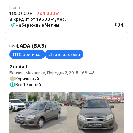
Цена
1 850 000 ₽
1 794 000 ₽
В кредит от 19608 ₽ /мес.
Набережные Челны
4
LADA (ВАЗ)
ПТС оригинал
Два владельца
Granta, I
Бензин, Механика, Передний, 2015, 168148
Коричневый
Все
19 опций