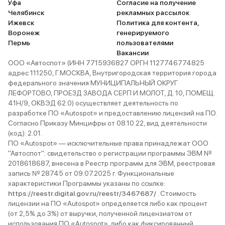
Уфа
Согласие на получение
Челябинск
рекламных рассылок
Ижевск
Политика для контента,
Воронеж
генерируемого
Пермь
пользователями
Вакансии
ООО «Автоспот» (ИНН 7715936827 ОРГН 1127746774825
адрес 111250, Г.МОСКВА, Внутригородская территория города
федерального значения МУНИЦИПАЛЬНЫЙ ОКРУГ
ЛЕФОРТОВО, ПРОЕЗД ЗАВОДА СЕРП И МОЛОТ, Д. 10, ПОМЕЩ.
41Н/9, ОКВЭД 62.0) осуществляет деятельность по
разработке ПО «Autospot» и предоставлению лицензий на ПО.
Согласно Приказу Минцифры от 08.10.22, вид деятельности
(код): 2.01.
ПО «Autospot» — исключительные права принадлежат ООО
"Автоспот": свидетельство о регистрации программы ЭВМ №
2018618687, внесена в Реестр программ для ЭВМ, реестровая
запись № 28745 от 09.07.2025 г. Функциональные
характеристики Программы указаны по ссылке:
https://reestr.digital.gov.ru/reestr/3467687/
. Стоимость
лицензии на ПО «Autospot» определяется либо как процент
(от 2,5% до 3%) от выручки, полученной лицензиатом от
использования ПО «Autospot», либо как фиксированный