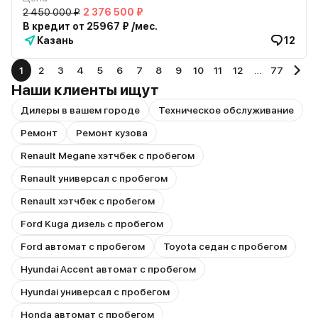
2 450 000 ₽
2 376 500 ₽
В кредит от 25967 ₽ /мес.
Казань
12
1
2
3
4
5
6
7
8
9
10
11
12
…
77
Наши клиенты ищут
Дилеры в вашем городе
Техническое обслуживание
Ремонт
Ремонт кузова
Renault Megane хэтчбек с пробегом
Renault универсал с пробегом
Renault хэтчбек с пробегом
Ford Kuga дизель с пробегом
Ford автомат с пробегом
Toyota седан с пробегом
Hyundai Accent автомат с пробегом
Hyundai универсал с пробегом
Honda автомат с пробегом