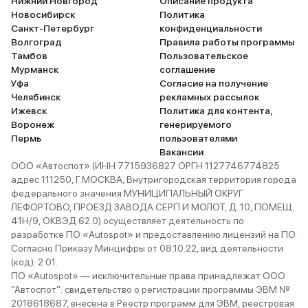
Нижний Новгород
Описание продукта
Новосибирск
Политика
Санкт-Петербург
конфиденциальности
Волгоград
Правила работы программы
Тамбов
Пользовательское
Мурманск
соглашение
Уфа
Согласие на получение
Челябинск
рекламных рассылок
Ижевск
Политика для контента,
Воронеж
генерируемого
Пермь
пользователями
Вакансии
ООО «Автоспот» (ИНН 7715936827 ОРГН 1127746774825
адрес 111250, Г.МОСКВА, Внутригородская территория города
федерального значения МУНИЦИПАЛЬНЫЙ ОКРУГ
ЛЕФОРТОВО, ПРОЕЗД ЗАВОДА СЕРП И МОЛОТ, Д. 10, ПОМЕЩ.
41Н/9, ОКВЭД 62.0) осуществляет деятельность по
разработке ПО «Autospot» и предоставлению лицензий на ПО.
Согласно Приказу Минцифры от 08.10.22, вид деятельности
(код): 2.01.
ПО «Autospot» — исключительные права принадлежат ООО
"Автоспот": свидетельство о регистрации программы ЭВМ №
2018618687, внесена в Реестр программ для ЭВМ, реестровая