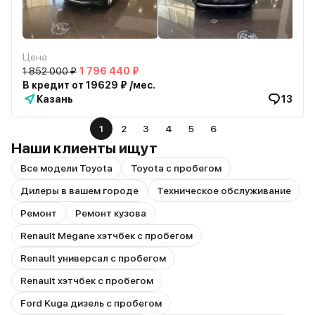
Цена
1 852 000 ₽
1 796 440 ₽
В кредит от 19629 ₽ /мес.
Казань
13
1
2
3
4
5
6
Наши клиенты ищут
Все модели Toyota
Toyota с пробегом
Дилеры в вашем городе
Техническое обслуживание
Ремонт
Ремонт кузова
Renault Megane хэтчбек с пробегом
Renault универсал с пробегом
Renault хэтчбек с пробегом
Ford Kuga дизель с пробегом