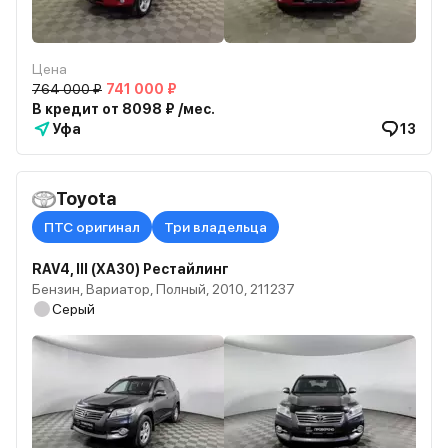
Цена
764 000 ₽
741 000 ₽
В кредит от 8098 ₽ /мес.
Уфа
13
Toyota
ПТС оригинал
Три владельца
RAV4, III (XA30) Рестайлинг
Бензин, Вариатор, Полный, 2010, 211237
Серый