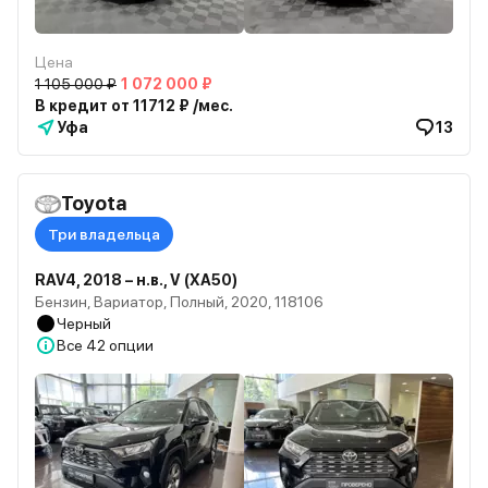
Цена
1 105 000 ₽
1 072 000 ₽
В кредит от 11712 ₽ /мес.
Уфа
13
Toyota
Три владельца
RAV4, 2018 – н.в., V (XA50)
Бензин, Вариатор, Полный, 2020, 118106
Черный
Все
42 опции