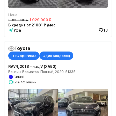
Цена
1 989 000 ₽
1 929 000 ₽
В кредит от 21081 ₽ /мес.
Уфа
13
Toyota
ПТС оригинал
Один владелец
RAV4, 2018 – н.в., V (XA50)
Бензин, Вариатор, Полный, 2020, 51335
Синий
Все
42 опции