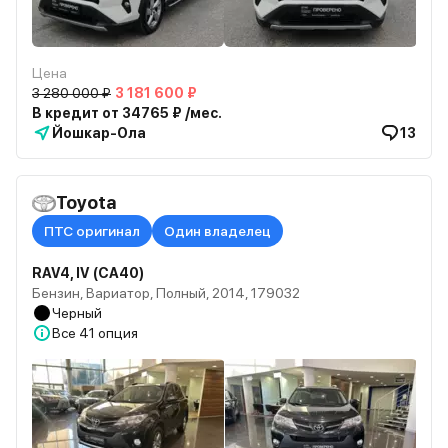
Цена
3 280 000 ₽
3 181 600 ₽
В кредит от 34765 ₽ /мес.
Йошкар-Ола
13
Toyota
ПТС оригинал
Один владелец
RAV4, IV (CA40)
Бензин, Вариатор, Полный, 2014, 179032
Черный
Все
41 опция