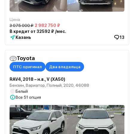
Цена
3 075 000 ₽
2 982 750 ₽
В кредит от 32592 ₽ /мес.
Казань
13
Toyota
ПТС оригинал
Два владельца
RAV4, 2018 – н.в., V (XA50)
Бензин, Вариатор, Полный, 2020, 46088
Белый
Все
51 опция