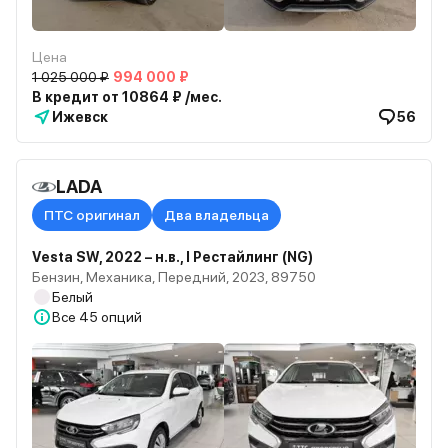
Цена
1 025 000 ₽
994 000 ₽
В кредит от 10864 ₽ /мес.
Ижевск
56
LADA
ПТС оригинал
Два владельца
Vesta SW, 2022 – н.в., I Рестайлинг (NG)
Бензин, Механика, Передний, 2023, 89750
Белый
Все
45 опций