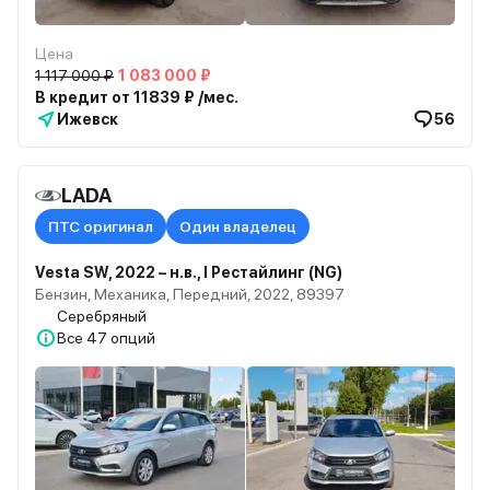
Цена
1 117 000 ₽
1 083 000 ₽
В кредит от 11839 ₽ /мес.
Ижевск
56
LADA
ПТС оригинал
Один владелец
Vesta SW, 2022 – н.в., I Рестайлинг (NG)
Бензин, Механика, Передний, 2022, 89397
Серебряный
Все
47 опций