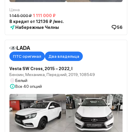
Цена
1 145 000 ₽
1 111 000 ₽
В кредит от 12136 ₽ /мес.
Набережные Челны
56
LADA
ПТС оригинал
Два владельца
Vesta SW Cross, 2015 – 2022, I
Бензин, Механика, Передний, 2019, 108549
Белый
Все
40 опций