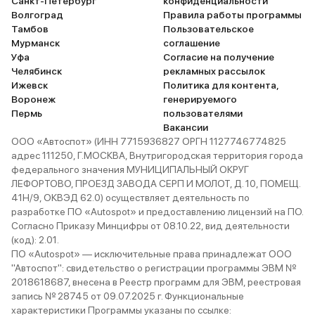
Санкт-Петербург
конфиденциальности
Волгоград
Правила работы программы
Тамбов
Пользовательское
Мурманск
соглашение
Уфа
Согласие на получение
Челябинск
рекламных рассылок
Ижевск
Политика для контента,
Воронеж
генерируемого
Пермь
пользователями
Вакансии
ООО «Автоспот» (ИНН 7715936827 ОРГН 1127746774825
адрес 111250, Г.МОСКВА, Внутригородская территория города
федерального значения МУНИЦИПАЛЬНЫЙ ОКРУГ
ЛЕФОРТОВО, ПРОЕЗД ЗАВОДА СЕРП И МОЛОТ, Д. 10, ПОМЕЩ.
41Н/9, ОКВЭД 62.0) осуществляет деятельность по
разработке ПО «Autospot» и предоставлению лицензий на ПО.
Согласно Приказу Минцифры от 08.10.22, вид деятельности
(код): 2.01.
ПО «Autospot» — исключительные права принадлежат ООО
"Автоспот": свидетельство о регистрации программы ЭВМ №
2018618687, внесена в Реестр программ для ЭВМ, реестровая
запись № 28745 от 09.07.2025 г. Функциональные
характеристики Программы указаны по ссылке: