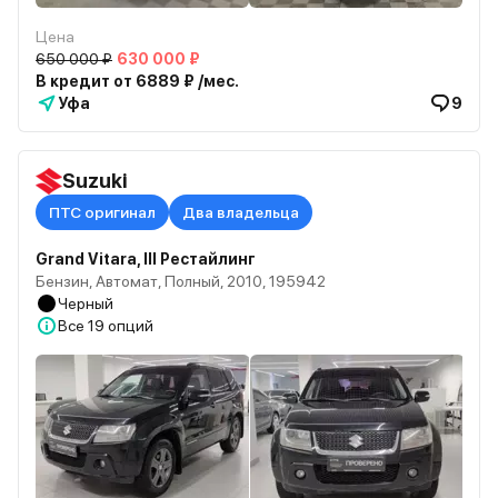
Цена
650 000 ₽
630 000 ₽
В кредит от 6889 ₽ /мес.
Уфа
9
Suzuki
ПТС оригинал
Два владельца
Grand Vitara, III Рестайлинг
Бензин, Автомат, Полный, 2010, 195942
Черный
Все
19 опций