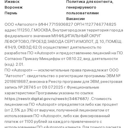
Ижевск
Политика для контента,
Воронеж
генерируемого
Пермь
пользователями
Вакансии
ООО «Автоспот» (ИНН 7715936827 ОРГН 1127746774825
адрес 111250, Г.МОСКВА, Внутригородская территория города
федерального значения МУНИЦИПАЛЬНЫЙ ОКРУГ
ЛЕФОРТОВО, ПРОЕЗД ЗАВОДА СЕРП И МОЛОТ, Д. 10, ПОМЕЩ.
41Н/9, ОКВЭД 62.0) осуществляет деятельность по
разработке ПО «Autospot» и предоставлению лицензий на ПО.
Согласно Приказу Минцифры от 08.10.22, вид деятельности
(код): 2.01.
ПО «Autospot» — исключительные права принадлежат ООО
"Автоспот": свидетельство о регистрации программы ЭВМ №
2018618687, внесена в Реестр программ для ЭВМ, реестровая
запись № 28745 от 09.07.2025 г. Функциональные
характеристики Программы указаны по ссылке:
https://reestr.digital.gov.ru/reestr/3467687/
. Стоимость
лицензии на ПО «Autospot» определяется либо как процент
(от 2,5% до 3%) от выручки, полученной лицензиатом от
использования ПО «Autospot», либо как фиксированный
платеж от 1100 рублей за каждого привлеченного с
использованием ПО «Autospot» клиента. Для точного расчета