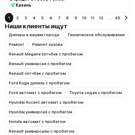
Казань
1
2
3
4
5
6
7
8
9
10
11
12
…
45
Наши клиенты ищут
Дилеры в вашем городе
Техническое обслуживание
Ремонт
Ремонт кузова
Renault Megane хэтчбек с пробегом
Renault универсал с пробегом
Renault хэтчбек с пробегом
Ford Kuga дизель с пробегом
Ford автомат с пробегом
Toyota седан с пробегом
Hyundai Accent автомат с пробегом
Hyundai универсал с пробегом
Honda автомат с пробегом
Renault универсалы с пробегом