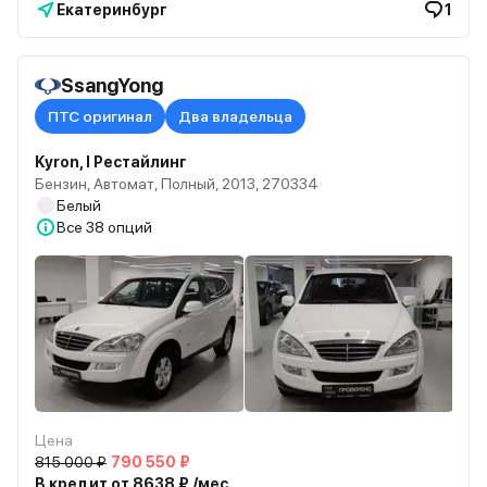
Екатеринбург
1
SsangYong
ПТС оригинал
Два владельца
Kyron, I Рестайлинг
Бензин, Автомат, Полный, 2013, 270334
Белый
Все
38 опций
Цена
815 000 ₽
790 550 ₽
В кредит от 8638 ₽ /мес.