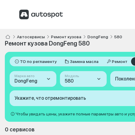
Автосервисы
Ремонт кузова
DongFeng
580
Ремонт кузова DongFeng 580
ТО по регламенту
Замена масла
Ремонт
Марка авто
Модель
Поколен
DongFeng
580
Укажите, что отремонтировать
Чтобы увидеть цены, укажите полные параметры авто и усл
0 сервисов