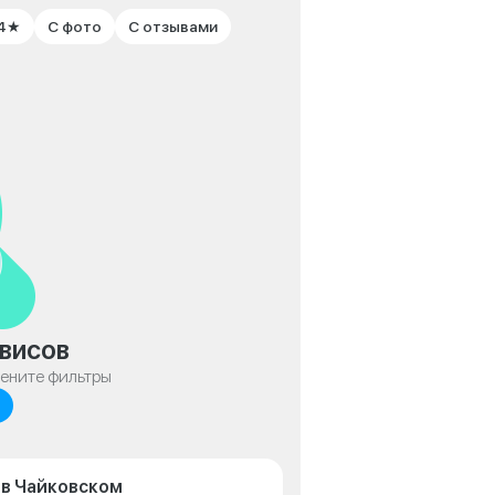
 4★
С фото
С отзывами
висов
мените фильтры
 в Чайковском