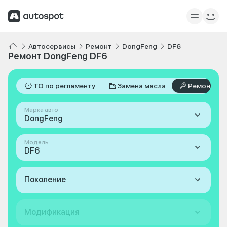
Автосервисы
Ремонт
DongFeng
DF6
Ремонт DongFeng DF6
ТО по регламенту
Замена масла
Ремонт
Марка авто
DongFeng
Модель
DF6
Поколение
Модификация