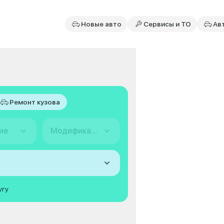
Новые авто
Сервисы и ТО
Ав
Ремонт кузова
ие
Модификация
угу