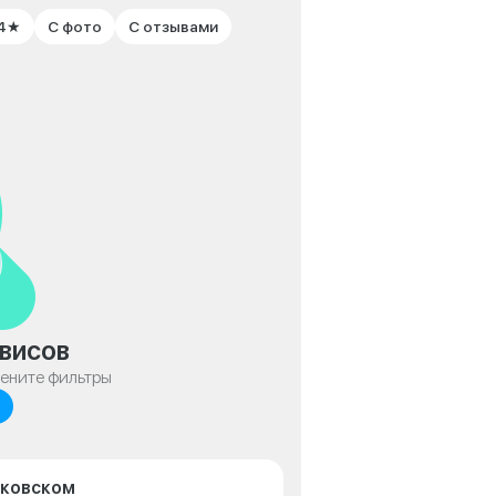
 4★
С фото
С отзывами
висов
мените фильтры
йковском