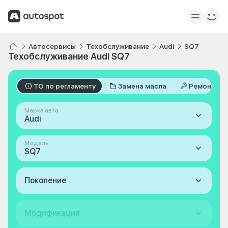
Автосервисы
Техобслуживание
Audi
SQ7
Техобслуживание Audi SQ7
ТО по регламенту
Замена масла
Ремонт
Марка авто
Audi
Модель
SQ7
Поколение
Модификация