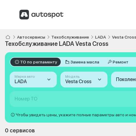
Автосервисы
Техобслуживание
LADA
Vesta Cros
Техобслуживание LADA Vesta Cross
ТО по регламенту
Замена масла
Ремонт
Марка авто
Модель
Поколен
LADA
Vesta Cross
Номер ТО
Чтобы увидеть цены, укажите полные параметры авто и но
0 сервисов