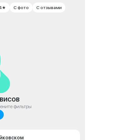
 4★
С фото
С отзывами
висов
мените фильтры
айковском