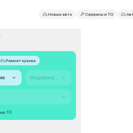
Новые авто
Сервисы и ТО
Ав
s
Ремонт кузова
ие
Модификация
мер ТО