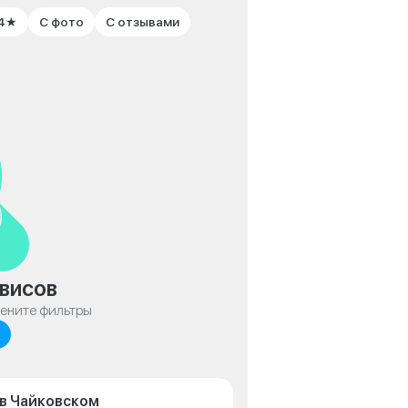
 4★
С фото
С отзывами
висов
мените фильтры
 в Чайковском