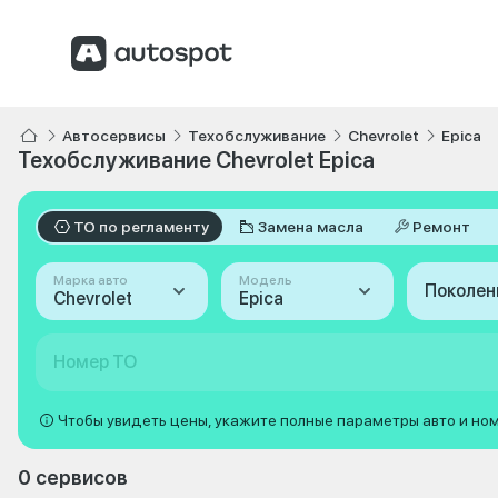
Автосервисы
Техобслуживание
Chevrolet
Epica
Техобслуживание Chevrolet Epica
ТО по регламенту
Замена масла
Ремонт
Марка авто
Модель
Поколен
Chevrolet
Epica
Номер ТО
Чтобы увидеть цены, укажите полные параметры авто и но
0 сервисов