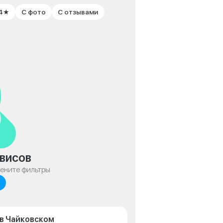
 4★
С фото
С отзывами
висов
мените фильтры
 в Чайковском